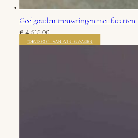
Geelgouden trouwringen met facetten
€
4.515,00
TOEVOEGEN AAN WINKELWAGEN