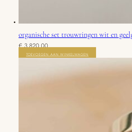
organische set trouwringen wit en gee
€
3.820,00
TOEVOEGEN AAN WINKELWAGEN