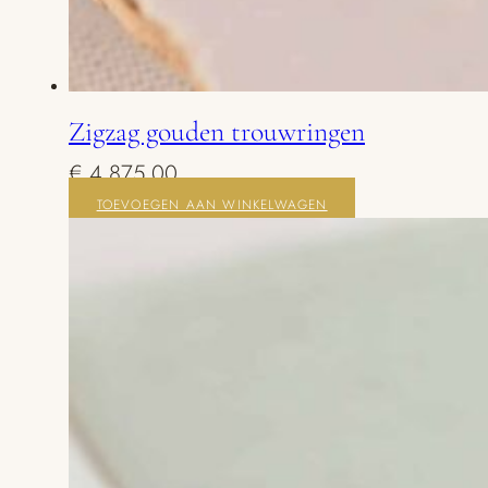
Zigzag gouden trouwringen
€
4.875,00
TOEVOEGEN AAN WINKELWAGEN