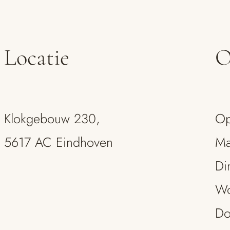
Locatie
O
Klokgebouw 230,
Op
5617 AC Eindhoven
Ma
Di
Wo
Do