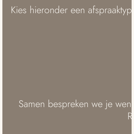
Kies hieronder een afspraaktyp
Samen bespreken we je wense
R