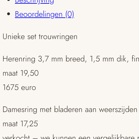
diamant
Beoordelingen (0)
aantal
Unieke set trouwringen
Herenring 3,7 mm breed, 1,5 mm dik, fin
maat 19,50
1675 euro
Damesring met bladeren aan weerszijden
maat 17,25
verkocht – we kunnen een vergelijkbare 