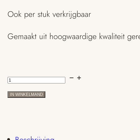
Ook per stuk verkrijgbaar
Gemaakt uit hoogwaardige kwaliteit ge
Unieke
geelgouden
IN WINKELMAND
trouwringen
blaadjes
met
Beschrijving