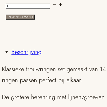
Klassieke
trouwringen
IN WINKELMAND
14
karaats
geelgoud
Beschrijving
met
Klassieke trouwringen set gemaakt van 14
diamantjes
ringen passen perfect bij elkaar.
aantal
De grotere herenring met lijnen/groeven 