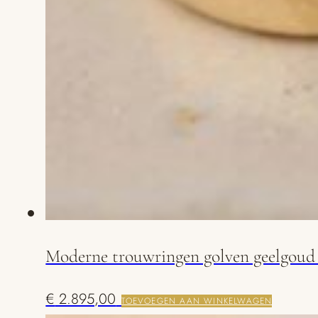
Moderne trouwringen golven geelgoud
€
2.895,00
TOEVOEGEN AAN WINKELWAGEN