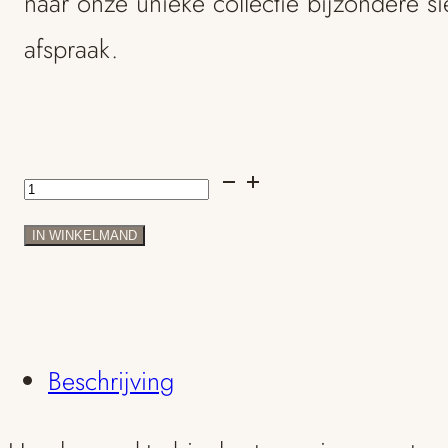
naar onze unieke collectie bijzondere 
afspraak.
Handgemaakte
bicolor
IN WINKELMAND
trouwringen
met
diamanten
Beschrijving
aantal