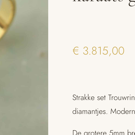
€
3.815,00
Strakke set Trouwri
diamantjes. Modern
De grotere 5mm br