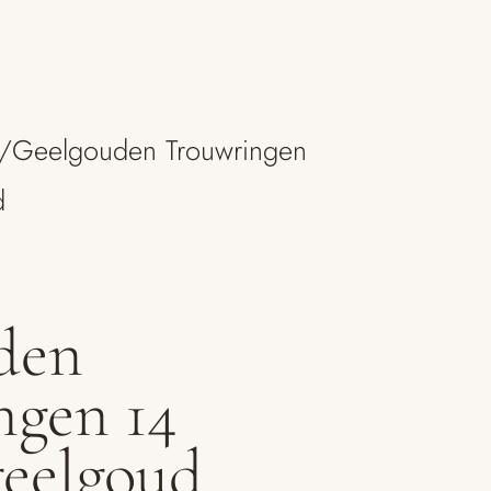
/
Geelgouden Trouwringen
d
den
ngen 14
geelgoud