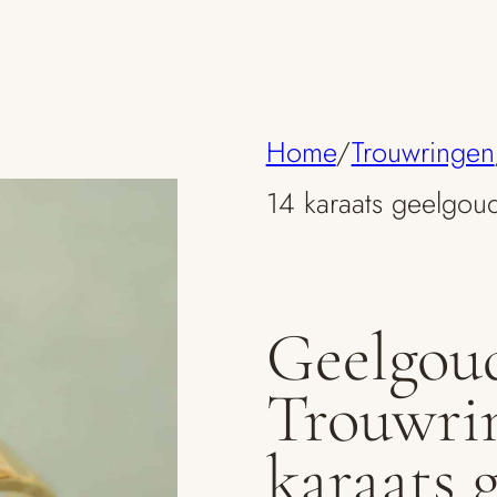
Home
/
Trouwringen
14 karaats geelgou
Geelgou
Trouwri
karaats 