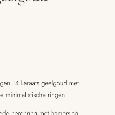
ngen 14 karaats geelgoud met
e minimalistische ringen
ede herenring met hamerslag