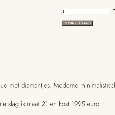
Geelgouden
Trouwringen
IN WINKELMAND
14
karaats
geelgoud
aantal
oud met diamantjes. Moderne minimalistisc
erslag is maat 21 en kost 1995 euro