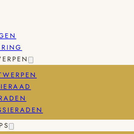
GEN
SRING
WERPEN
TWERPEN
IERAAD
ERADEN
SSIERADEN
PS