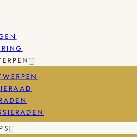
GEN
SRING
WERPEN
TWERPEN
IERAAD
ERADEN
SSIERADEN
PS