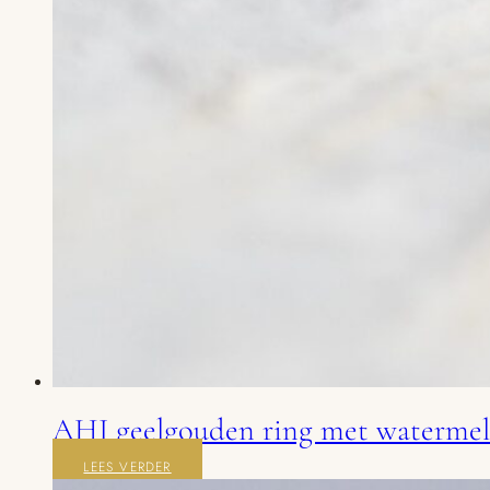
AHI geelgouden ring met watermel
LEES VERDER