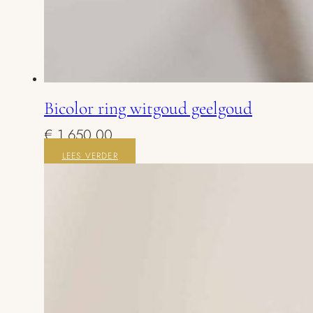
Bicolor ring witgoud geelgoud
€
1.650,00
LEES VERDER