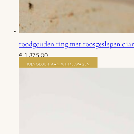
roodgouden ring met roosgeslepen di
€
1.375,00
TOEVOEGEN AAN WINKELWAGEN