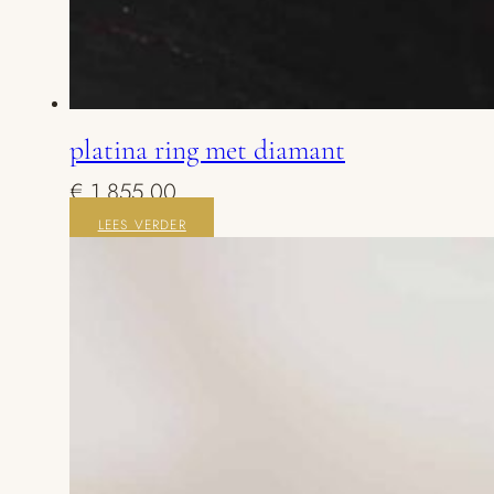
platina ring met diamant
€
1.855,00
LEES VERDER