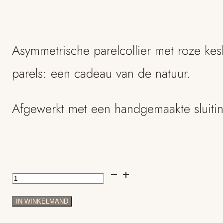
Asymmetrische parelcollier met roze kesh
parels: een cadeau van de natuur.
Afgewerkt met een handgemaakte sluiti
Keshi
parelcollier
IN WINKELMAND
-