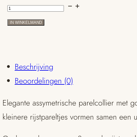
Witte
zoetwaterparel
IN WINKELMAND
collier
asymmetrisch
aantal
Beschrijving
Beoordelingen (0)
Elegante assymetrische parelcollier met g
kleinere rijstpareltjes vormen samen een 