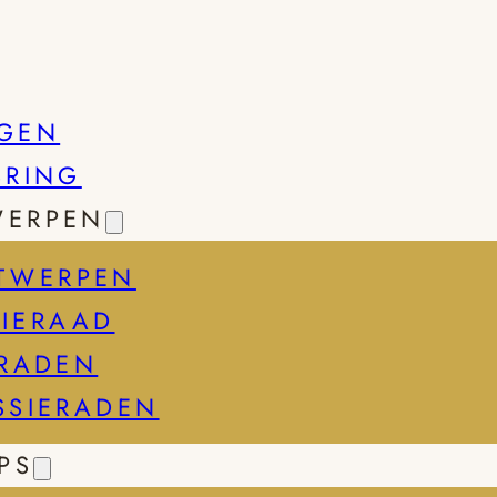
GEN
SRING
WERPEN
TWERPEN
IERAAD
ERADEN
SSIERADEN
PS