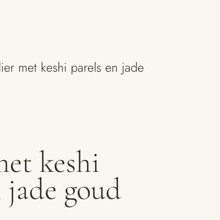
lier met keshi parels en jade
met keshi
n jade goud