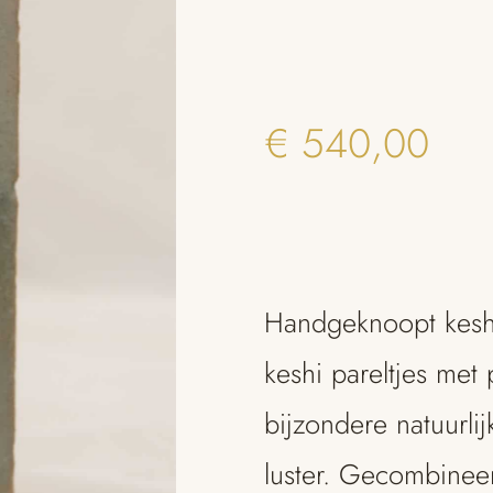
€
540,00
Handgeknoopt keshi 
keshi pareltjes met
bijzondere natuurli
luster. Gecombinee