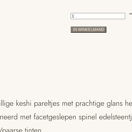
Collier
met
IN WINKELMAND
keshi
parels
en
jade
goud
llige keshi pareltjes met prachtige glans h
aantal
eerd met facetgeslepen spinel edelsteentje
paarse tinten.