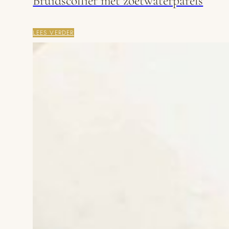
Bruidscollier met zoetwaterparels
LEES VERDER