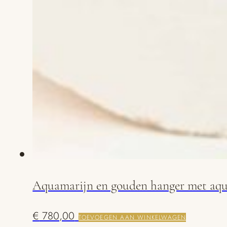
Aquamarijn en gouden hanger met aqua
€
780,00
TOEVOEGEN AAN WINKELWAGEN