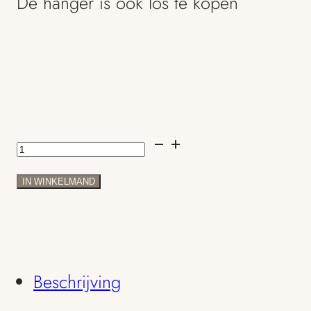
De hanger is ook los te kopen
Parelketting
met
IN WINKELMAND
witte
barok
parel
Beschrijving
hanger