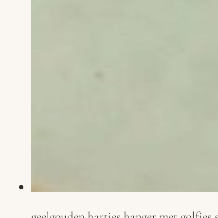
geelgouden hartjes hanger met golfjes 