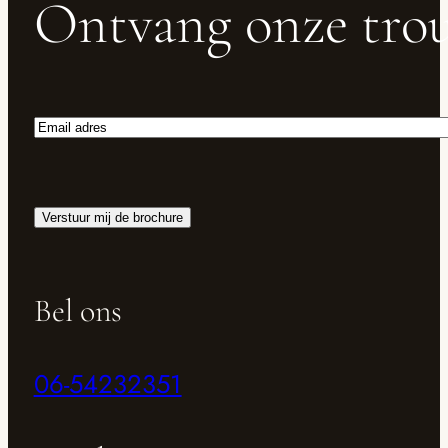
Ontvang onze trou
Email
adres
Verstuur mij de brochure
Bel ons
06-54232351