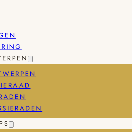
GEN
SRING
WERPEN
TWERPEN
IERAAD
ERADEN
SSIERADEN
PS