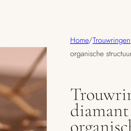
Home
/
Trouwringen
organische structuu
Trouwri
diamant
organisc