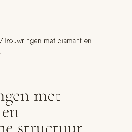
/
Trouwringen met diamant en
r
ngen met
 en
he structuur