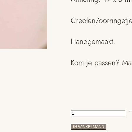
Creolen/oorringetj
Handgemaakt.
Kom je passen? M
Gouden
oorringen
IN WINKELMAND