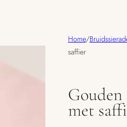
Home
/
Bruidssierad
saffier
Gouden 
met saff