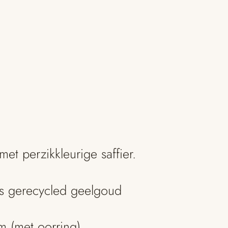
t perzikkleurige saffier.
ts gerecycled geelgoud
m (met oorring)