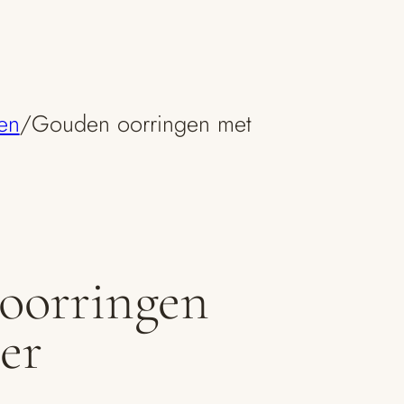
en
/
Gouden oorringen met
oorringen
ier