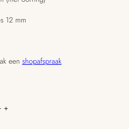
es 12 mm
aak een
shopafspraak