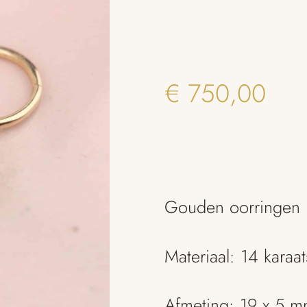
€
750,00
Gouden oorringen me
Materiaal: 14 karaa
Afmeting: 19 x 5 m