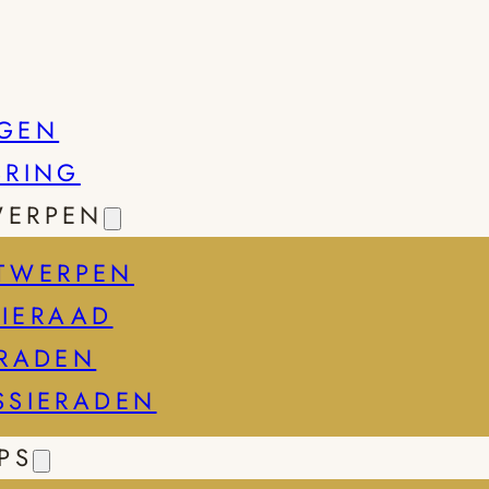
GEN
SRING
WERPEN
TWERPEN
IERAAD
ERADEN
SSIERADEN
PS