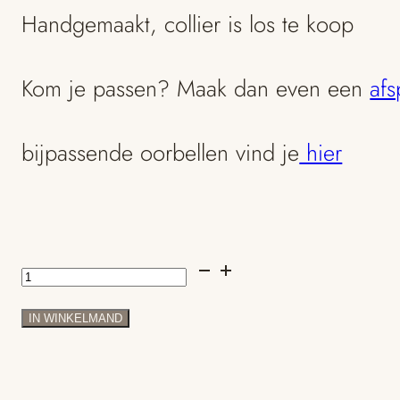
Handgemaakt, collier is los te koop
Kom je passen? Maak dan even een
afs
bijpassende oorbellen vind je
hier
geelgouden
hanger
IN WINKELMAND
roze
kubus