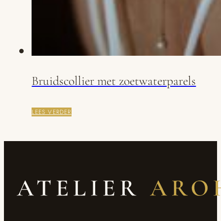
Bruidscollier met zoetwaterparels
LEES VERDER