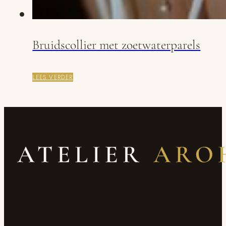
Bruidscollier met zoetwaterparels
LEES VERDER