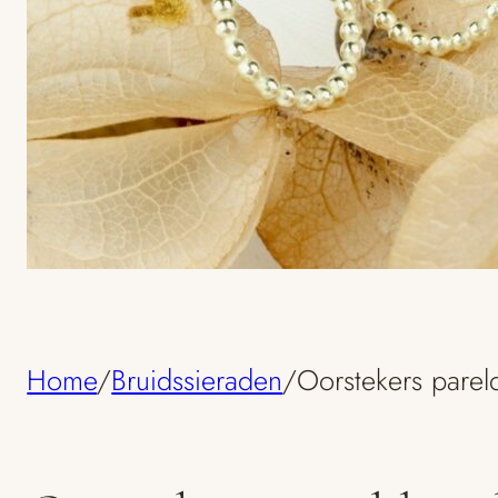
Home
/
Bruidssieraden
/
Oorstekers pareld