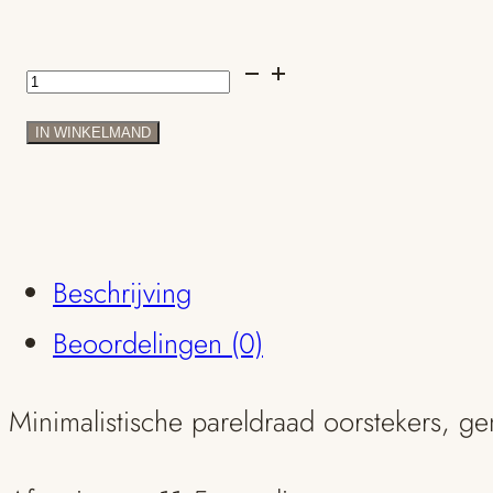
Oorstekers
pareldraad
IN WINKELMAND
cirkels
aantal
Beschrijving
Beoordelingen (0)
Minimalistische pareldraad oorstekers, ge