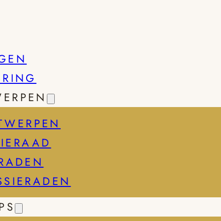
GEN
SRING
WERPEN
TWERPEN
IERAAD
ERADEN
SSIERADEN
PS