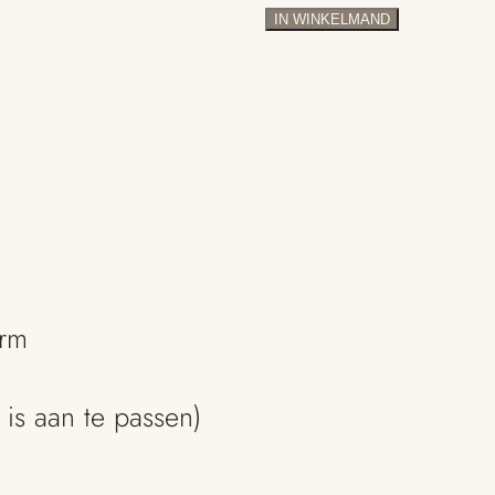
gouden
IN WINKELMAND
ring
aantal
orm
is aan te passen)