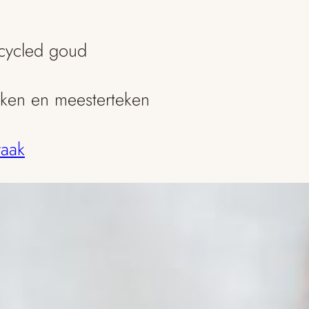
ecycled goud
eken en meesterteken
raak