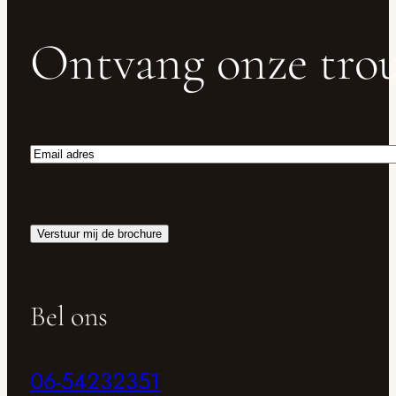
Ontvang onze trou
Email
adres
Verstuur mij de brochure
Bel ons
06-54232351