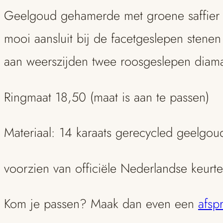
Geelgoud gehamerde met groene saffier 
diamantjes
mooi aansluit bij de facetgeslepen stenen
aantal
aan weerszijden twee roosgeslepen diama
Ringmaat 18,50 (maat is aan te passen)
Materiaal: 14 karaats gerecycled geelgou
voorzien van officiële Nederlandse keurt
Kom je passen? Maak dan even een
afsp