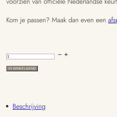
voorzien van officiële Nederlandse keu
Kom je passen? Maak dan even een
afs
Geelgoud
gehamerde
IN WINKELMAND
met
groene
saffier
Beschrijving
en