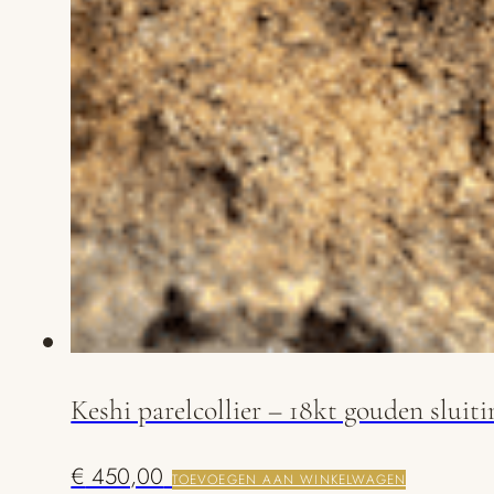
Keshi parelcollier – 18kt gouden sluiti
€
450,00
TOEVOEGEN AAN WINKELWAGEN