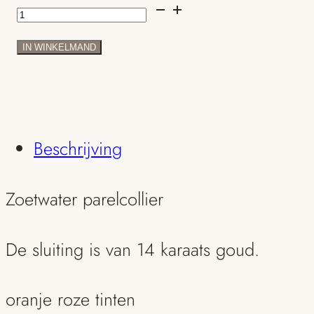
Zoetwater
parelcollier
IN WINKELMAND
aantal
Beschrijving
Zoetwater parelcollier
De sluiting is van 14 karaats goud.
oranje roze tinten