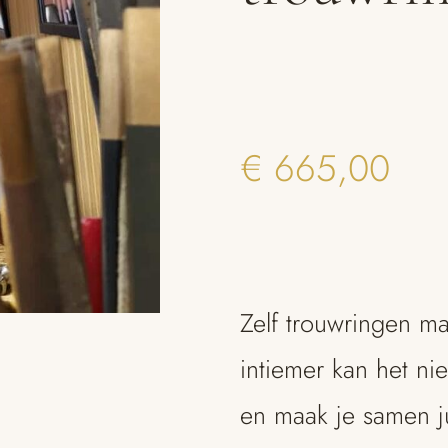
€
665,00
Zelf trouwringen ma
intiemer kan het ni
en maak je samen ju