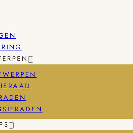
GEN
SRING
WERPEN
TWERPEN
IERAAD
ERADEN
SSIERADEN
PS