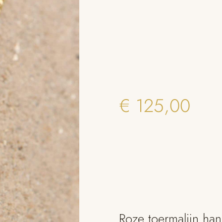
€
125,00
Roze toermalijn han