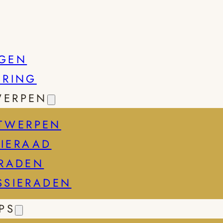
GEN
SRING
WERPEN
TWERPEN
IERAAD
ERADEN
SSIERADEN
PS