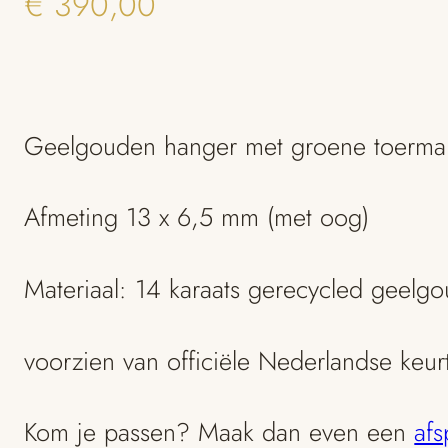
€
390,00
Geelgouden hanger met groene toermali
Afmeting 13 x 6,5 mm (met oog)
Materiaal: 14 karaats gerecycled geelg
voorzien van officiële Nederlandse keu
Kom je passen? Maak dan even een
afs