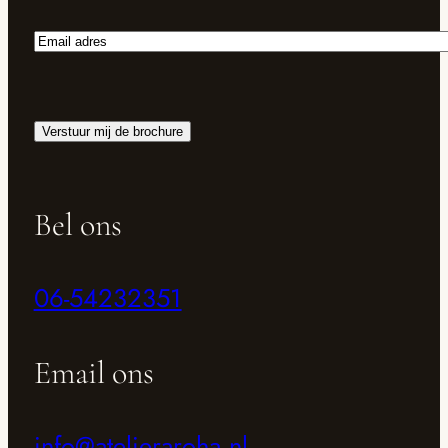
Email
adres
Verstuur mij de brochure
Bel ons
06-54232351
Email ons
info@atelieraroha.nl