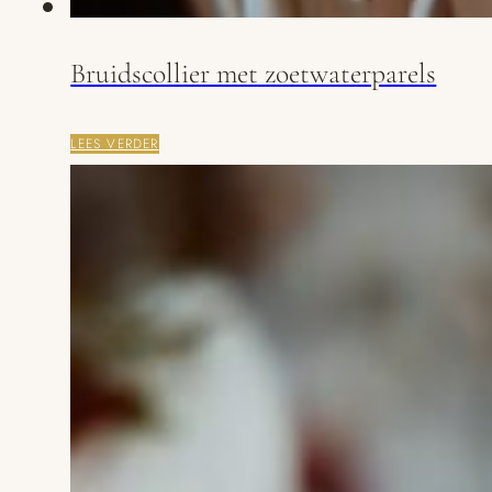
Bruidscollier met zoetwaterparels
LEES VERDER