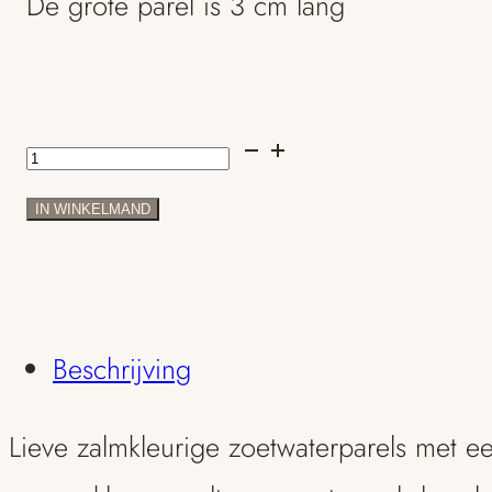
De grote parel is 3 cm lang
Parelcollier
met
IN WINKELMAND
oranje
kleine
pareltjes
Beschrijving
en
Lieve zalmkleurige zoetwaterparels met ee
gouden