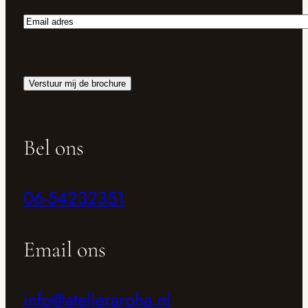
Email
adres
Verstuur mij de brochure
Bel ons
06-54232351
Email ons
info@atelieraroha.nl