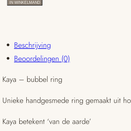
-
IN WINKELMAND
bubbel
ring
aantal
Beschrijving
Beoordelingen (0)
Kaya – bubbel ring
Unieke handgesmede ring gemaakt uit hoo
Kaya betekent ‘van de aarde’