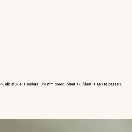
gouden
ring
aantal
en, elk stukje is anders. 3/4 mm breed. Maat 17. Maat is aan te passen.