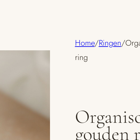
Home
/
Ringen
/
Orga
ring
Organisc
gouden r