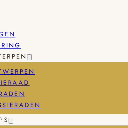
GEN
SRING
WERPEN
TWERPEN
IERAAD
ERADEN
SSIERADEN
PS