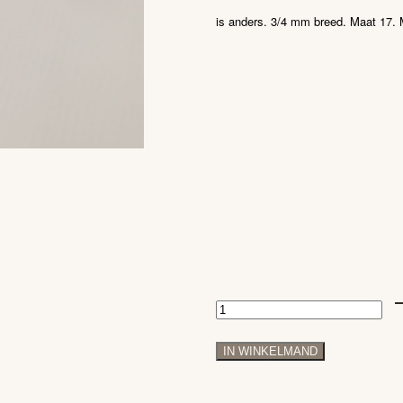
is anders. 3/4 mm breed. Maat 17. 
Organische
18
IN WINKELMAND
karaats