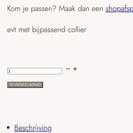
Kom je passen? Maak dan een
shopafsp
evt met bijpassend collier
Keshi
parel
IN WINKELMAND
hanger
met
goud
Beschrijving