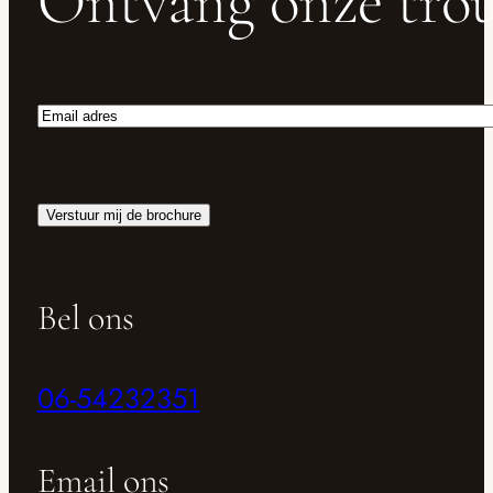
Ontvang onze trou
Email
adres
Verstuur mij de brochure
Bel ons
06-54232351
Email ons