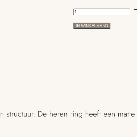
Kai
-
IN WINKELMAND
stoere
gouden
ring
met
structuur
aantal
 structuur. De heren ring heeft een matte 