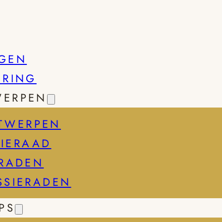
GEN
SRING
WERPEN
TWERPEN
IERAAD
ERADEN
SSIERADEN
PS