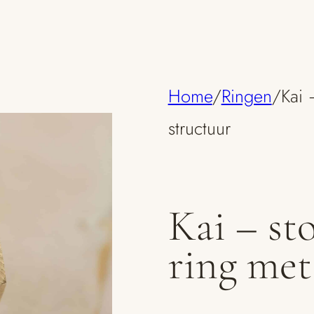
Home
/
Ringen
/
Kai 
structuur
Kai – st
ring met