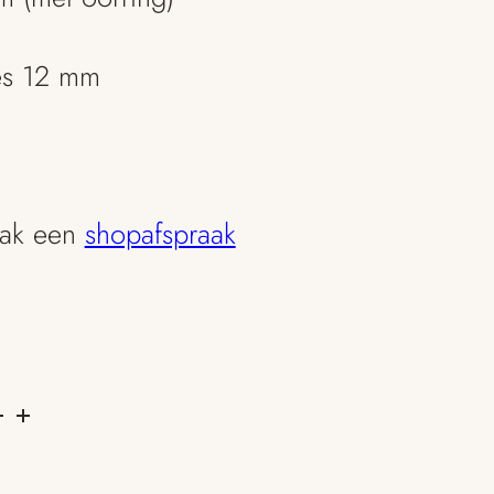
es 12 mm
aak een
shopafspraak