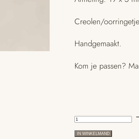
Creolen/oorringetj
Handgemaakt.
Kom je passen? M
Gouden
oorringen
IN WINKELMAND