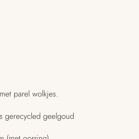
et parel wolkjes.
ts gerecycled geelgoud
m (met oorring)