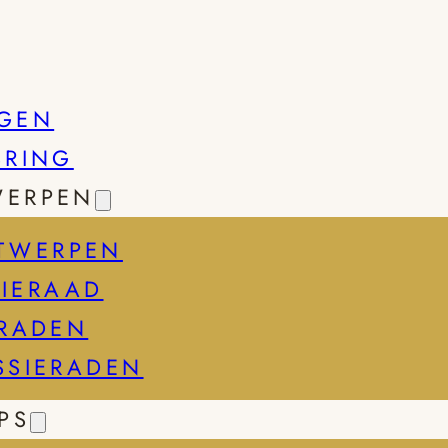
GEN
SRING
WERPEN
TWERPEN
IERAAD
ERADEN
SSIERADEN
PS