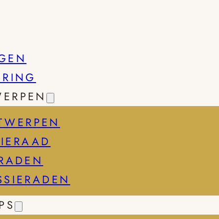
GEN
SRING
WERPEN
TWERPEN
IERAAD
ERADEN
SSIERADEN
PS