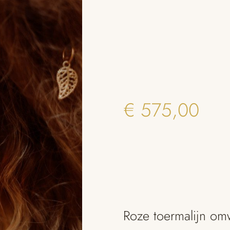
€
575,00
Roze toermalijn om