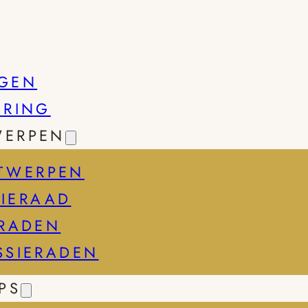
GEN
SRING
WERPEN
TWERPEN
IERAAD
ERADEN
SSIERADEN
PS