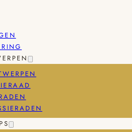
GEN
SRING
WERPEN
TWERPEN
IERAAD
ERADEN
SSIERADEN
PS