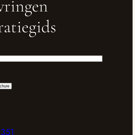
wringen
ratiegids
2351