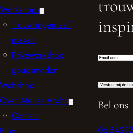
trou
Workshops
inspi
Trouwringen zelf
maken
Priveworkshop
Email
adres
goudsmeden
Webshop
Over Atelier Aroha
Bel ons
Contact
06-5423
Blog