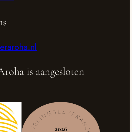
ns
ieraroha.nl
Aroha is aangesloten