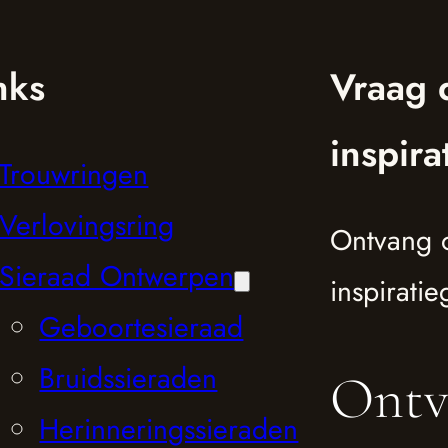
nks
Vraag 
inspira
Trouwringen
Verlovingsring
Ontvang 
Sieraad Ontwerpen
inspiratie
Geboortesieraad
Bruidssieraden
Ontv
Herinneringssieraden