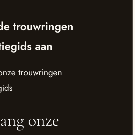
de trouwringen
tiegids aan
onze trouwringen
gids
ang onze