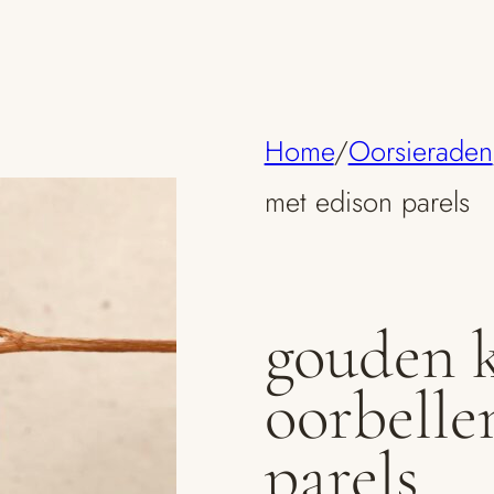
Home
/
Oorsieraden
met edison parels
gouden 
oorbelle
parels