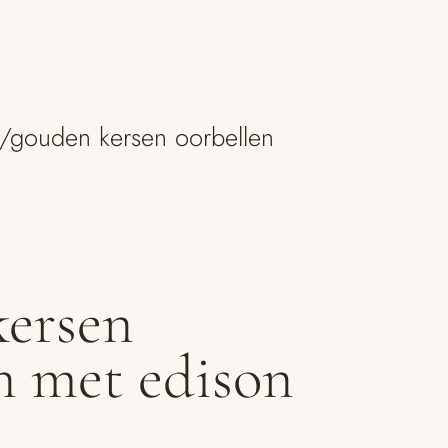
/
gouden kersen oorbellen
kersen
n met edison