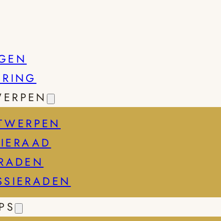
GEN
SRING
WERPEN
TWERPEN
IERAAD
ERADEN
SSIERADEN
PS