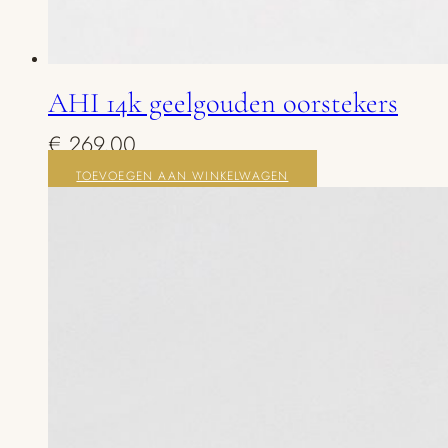
AHI 14k geelgouden oorstekers
€
269,00
TOEVOEGEN AAN WINKELWAGEN