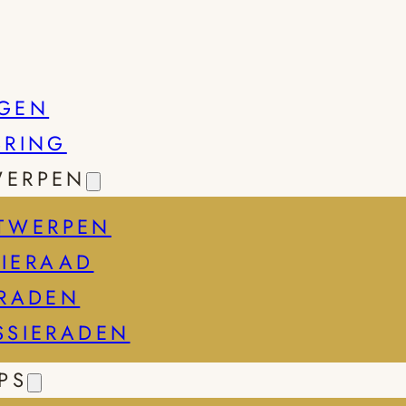
GEN
SRING
WERPEN
TWERPEN
IERAAD
ERADEN
SSIERADEN
PS