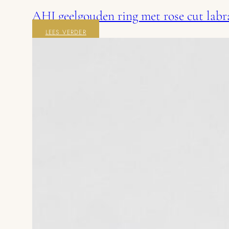
AHI geelgouden ring met rose cut labr
LEES VERDER