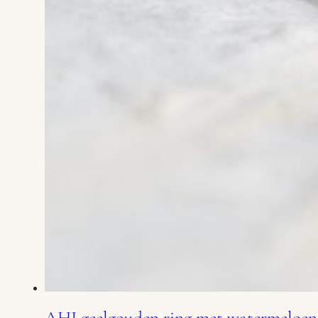
AHI geelgouden ring met watermeloen